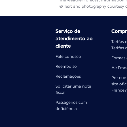
The weather forecast information is
© Text and photography courtesy 
Serviço de
Compra
atendimento ao
Tarifas 
cliente
Tarifas 
Fale conosco
Formas
Reembolso
Air Fra
Reclamações
Por que 
site ofic
Solicitar uma nota
France?
fiscal
Passageiros com
deficiência