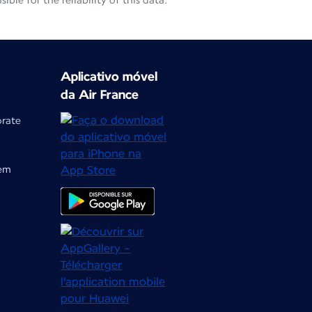
le for the reliability of this data.
Aplicativo móvel
da Air France
orate
gem