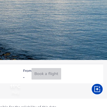
From
Book a flight
11°C
Aug