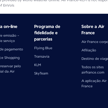
 provided by World Weather Online. Air France-KLM is not responsib
of EnVols
 on-line
Programa de
Sobre a Air
fidelidade e
France
de emissão -
parcerias
de serviço
Air France corp
Flying Blue
 de pagamento
Afiliação
Transavia
nce Shopping
Destino de via
KLM
reservar pelo
Todos os sites
ial da Air
airfrance.com
SkyTeam
A aplicação Air
France