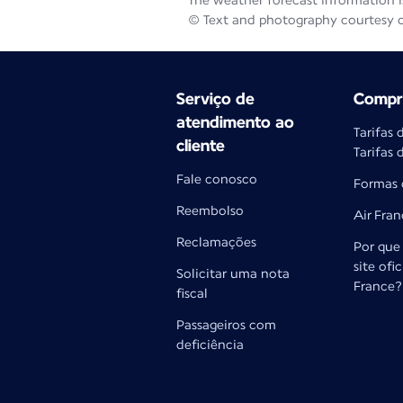
The weather forecast information is
© Text and photography courtesy 
Serviço de
Compra
atendimento ao
Tarifas 
cliente
Tarifas 
Fale conosco
Formas
Reembolso
Air Fra
Reclamações
Por que 
site ofic
Solicitar uma nota
France?
fiscal
Passageiros com
deficiência