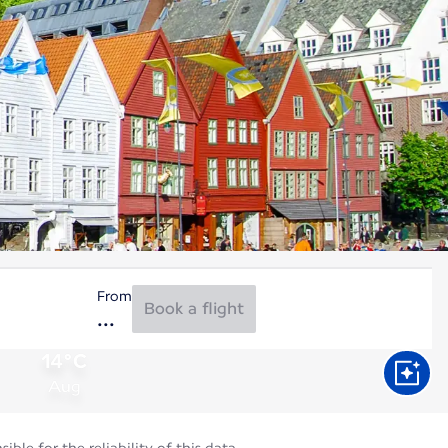
From
Book a flight
14°C
Aug