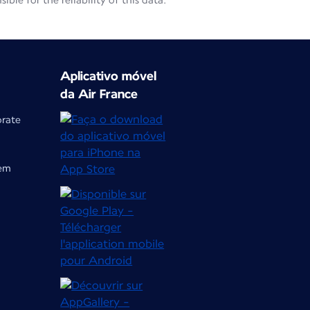
le for the reliability of this data.
Aplicativo móvel
da Air France
orate
gem