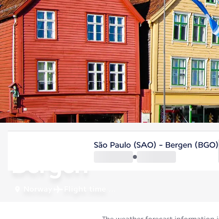
Norway
São Paulo (SAO) - Bergen (BGO)
Bergen
Norway
Flight time