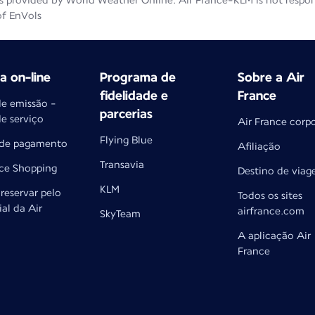
 provided by World Weather Online. Air France-KLM is not responsib
of EnVols
 on-line
Programa de
Sobre a Air
fidelidade e
France
de emissão -
parcerias
de serviço
Air France corp
Flying Blue
 de pagamento
Afiliação
Transavia
nce Shopping
Destino de via
KLM
reservar pelo
Todos os sites
ial da Air
airfrance.com
SkyTeam
A aplicação Air
France