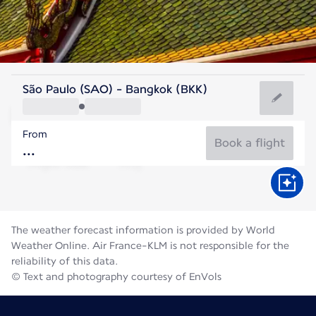
Thailand
São Paulo (SAO) - Bangkok (BKK)
Bangkok
From
29°C
Thailand
Book a flight
Flight time
Aug
The weather forecast information is provided by World
Weather Online. Air France-KLM is not responsible for the
reliability of this data.
© Text and photography courtesy of EnVols