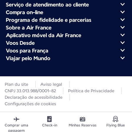
Serviço de atendimento ao cliente
Compra on-line
Programa de fidelidade e parcerias
Sobre a Air France
Aplicativo móvel da Air France
Voos Desde
Voos para França
Viajar pelo Mundo
Plan du site
Aviso legal
CNPJ 33.013.988/0001-82
Política de Privacidade
Declaração de acessibilidade
Configurações de cookies
Comprar uma
Check-in
Minhas Reservas
Flying Blue
passagem