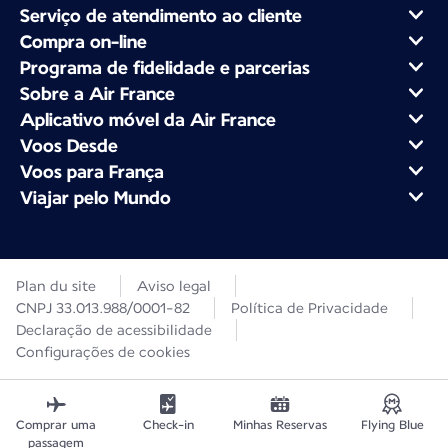
Serviço de atendimento ao cliente
Compra on-line
Programa de fidelidade e parcerias
Sobre a Air France
Aplicativo móvel da Air France
Voos Desde
Voos para França
Viajar pelo Mundo
Plan du site
Aviso legal
CNPJ 33.013.988/0001-82
Política de Privacidade
Declaração de acessibilidade
Configurações de cookies
Comprar uma
Check-in
Minhas Reservas
Flying Blue
passagem