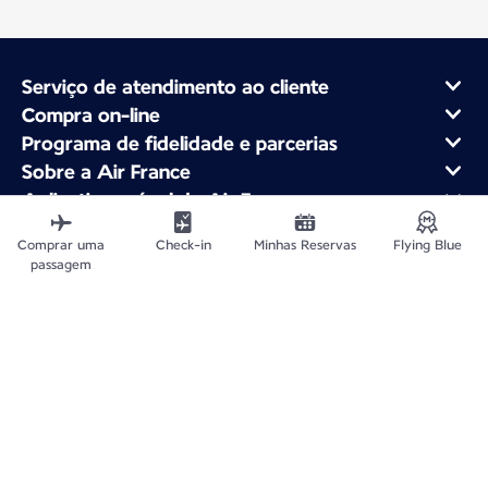
Serviço de atendimento ao cliente
Compra on-line
Programa de fidelidade e parcerias
Sobre a Air France
Aplicativo móvel da Air France
Voos Desde
Comprar uma
Check-in
Minhas Reservas
Flying Blue
Voos para França
passagem
Viajar pelo Mundo
Plan du site
Aviso legal
CNPJ 33.013.988/0001-82
Política de Privacidade
Declaração de acessibilidade
Configurações de cookies