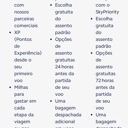
com
Escolha
com o
nossos
gratuita
SkyPriority
parceiras
do
Escolha
comerciais
assento
gratuita
XP
padrão
do
(Pontos
Opções
assento
de
de
padrão
Experiência)
assento
Opções
desde o
gratuitas
de
seu
24 horas
assento
primeiro
antes da
gratuitas
voo
partida
72 horas
Milhas
de seu
antes da
para
voo
partida
gastar em
Uma
de seu
cada
bagagem
voo
etapa da
despachada
Uma
viagem
adicional
bagagem