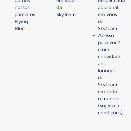
ou nos
em voos
despachada
nossos
da
adicional
parceiros
SkyTeam
em voos
Flying
da
Blue
SkyTeam
Acesso
para você
e um
convidado
aos
lounges
da
SkyTeam
em todo
o mundo
(sujeito a
condições)