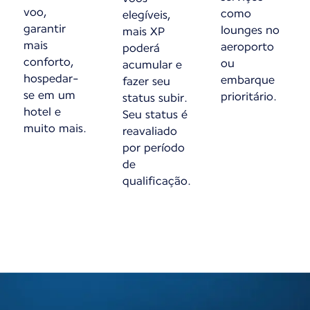
voo,
como
elegíveis,
garantir
lounges no
mais XP
mais
aeroporto
poderá
conforto,
ou
acumular e
hospedar-
embarque
fazer seu
se em um
prioritário.
status subir.
hotel e
Seu status é
muito mais.
reavaliado
por período
de
qualificação.
Novos conteúdos estão disponíveis 1 de 1