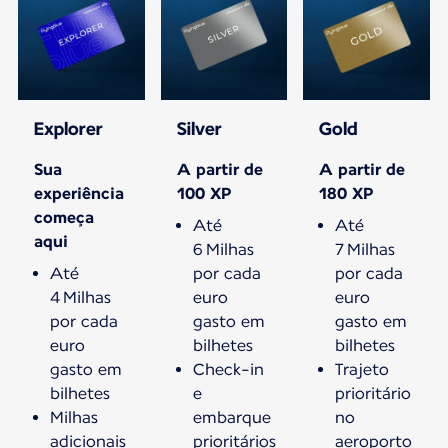
Explorer
Silver
Gold
Sua
A partir de
A partir de
experiência
100 XP
180 XP
começa
Até
Até
aqui
6 Milhas
7 Milhas
Até
por cada
por cada
4 Milhas
euro
euro
por cada
gasto em
gasto em
euro
bilhetes
bilhetes
gasto em
Check-in
Trajeto
bilhetes
e
prioritário
Milhas
embarque
no
adicionais
prioritários
aeroporto