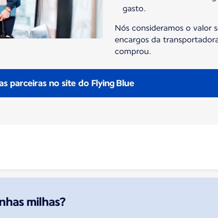
gasto.
Nós consideramos o valor s
encargos da transportadora
comprou.
 parceiras no site do Flying Blue
nhas milhas?